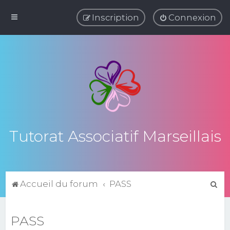
Inscription
Connexion
Tutorat Associatif Marseillais
R
Accueil du forum
PASS
e
c
PASS
h