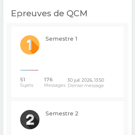
e
Epreuves de QCM
r
c
h
Semestre 1
e
r
51
176
30 juil. 2026, 13:50
Sujets
Messages
Dernier message
Semestre 2