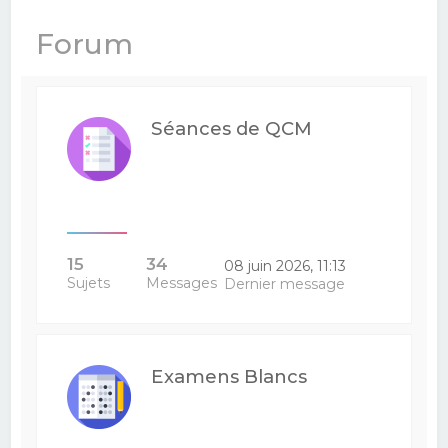
e
Forum
r
c
h
Séances de QCM
e
r
15
34
08 juin 2026, 11:13
Sujets
Messages
Dernier message
Examens Blancs