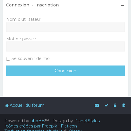
Connexion
•
Inscription
Nom d’utilisateur :
Mot de passe :
Se souvenir de moi
Accueil du forum
Powered by
phpBB
™
• Design by
PlanetStyles
Icônes créées par Freepik - Flaticon