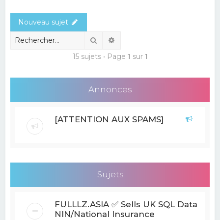
e
Nouveau sujet
r
c
Rechercher
Recherche avancée
h
15 sujets • Page
1
sur
1
e
r
Annonces
[ATTENTION AUX SPAMS]
Sujets
FULLLZ.ASIA ✅ Sells UK SQL Data
NIN/National Insurance