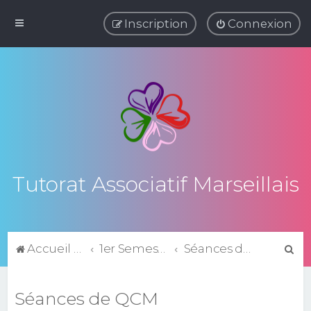
Inscription
Connexion
Tutorat Associatif Marseillais
R
Accueil du forum
1er Semestre
Séances de QCM
e
c
Séances de QCM
h