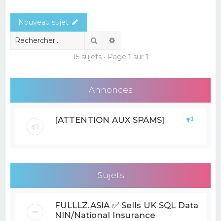
e
Nouveau sujet
r
c
Rechercher
Recherche avancée
h
15 sujets • Page
1
sur
1
e
r
Annonces
[ATTENTION AUX SPAMS]
Sujets
FULLLZ.ASIA ✅ Sells UK SQL Data
NIN/National Insurance