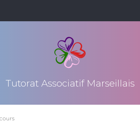
Tutorat Associatif Marseillais
cours