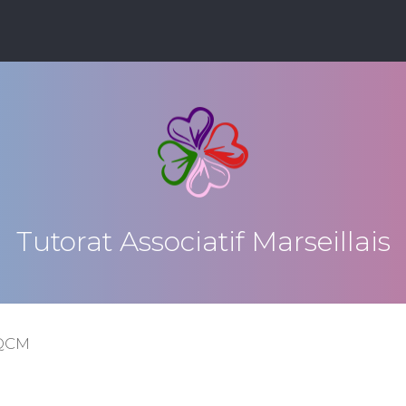
Tutorat Associatif Marseillais
 QCM