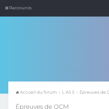
Raccourcis
Accueil du forum
L.AS 3
Épreuves de
Épreuves de QCM