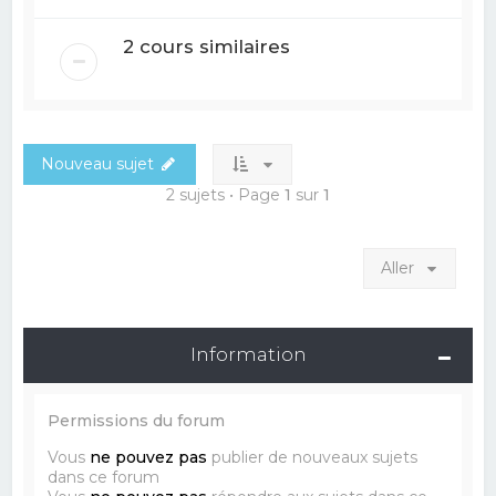
2 cours similaires
Nouveau sujet
2 sujets • Page
1
sur
1
Aller
Information
Permissions du forum
Vous
ne pouvez pas
publier de nouveaux sujets
dans ce forum