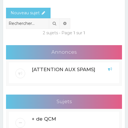
e
Nouveau sujet
r
c
Rechercher
Recherche avancée
h
2 sujets • Page
1
sur
1
e
r
Annonces
[ATTENTION AUX SPAMS]
Sujets
+ de QCM