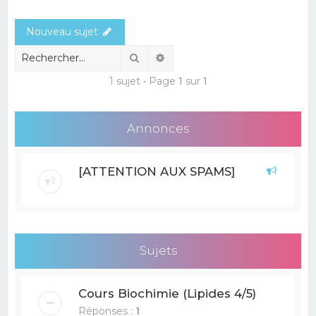
e
Nouveau sujet
r
c
Rechercher
Recherche avancée
h
1 sujet • Page
1
sur
1
e
r
Annonces
[ATTENTION AUX SPAMS]
Sujets
Cours Biochimie (Lipides 4/5)
Réponses :
1