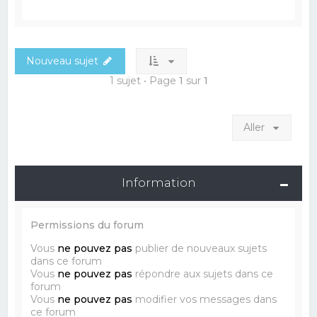
Nouveau sujet
1 sujet • Page
1
sur
1
Aller
Information
Permissions du forum
Vous
ne pouvez pas
publier de nouveaux sujets
dans ce forum
Vous
ne pouvez pas
répondre aux sujets dans ce
forum
Vous
ne pouvez pas
modifier vos messages dans
ce forum