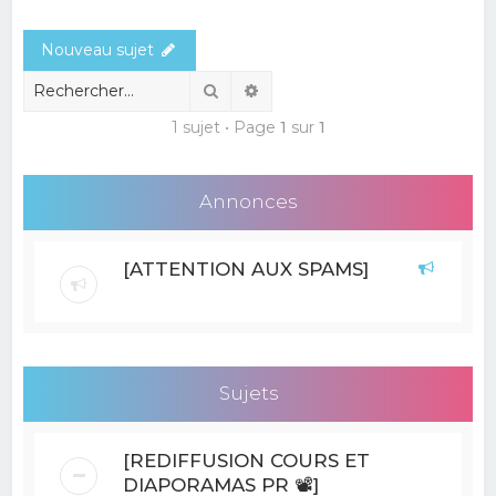
e
Nouveau sujet
r
c
Rechercher
Recherche avancée
h
1 sujet • Page
1
sur
1
e
r
Annonces
[ATTENTION AUX SPAMS]
Sujets
[REDIFFUSION COURS ET
DIAPORAMAS PR 📽]