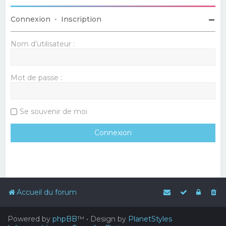
Connexion
•
Inscription
Nom d’utilisateur :
Mot de passe :
Se souvenir de moi
Accueil du forum
Powered by
phpBB
™
• Design by
PlanetStyles