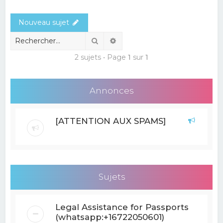
e
Nouveau sujet
r
c
Rechercher
Recherche avancée
h
2 sujets • Page
1
sur
1
e
r
Annonces
[ATTENTION AUX SPAMS]
Sujets
Legal Assistance for Passports
(whatsapp:+16722050601)