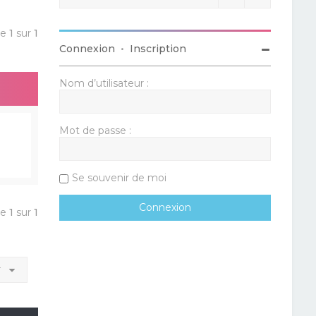
ge
1
sur
1
Connexion
•
Inscription
Nom d’utilisateur :
Mot de passe :
Se souvenir de moi
ge
1
sur
1
r