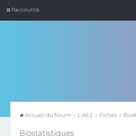
Raccourcis
Accueil du forum
L.AS 2
Fiches
Bios
Biostatistiques