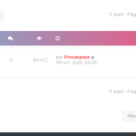
0 sujet • Pa
ercher
Recherche avancée
par
Procaspase
0
84421
09 oct. 2025, 00:05
0 sujet • Pa
Alle