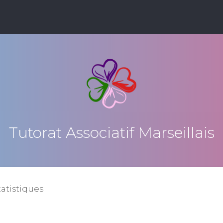
Tutorat Associatif Marseillais
tatistiques