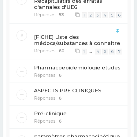
Récapitulatifs des erratas
d'annales d'UE6
Réponses :
53
1
2
3
4
5
6
[FICHE] Liste des
médocs/substances à connaître
Réponses :
60
…
1
4
5
6
7
Pharmacoepidemiologie études
Réponses :
6
ASPECTS PRE CLINIQUES
Réponses :
6
Pré-clinique
Réponses :
6
paramètres pharmacocinétique