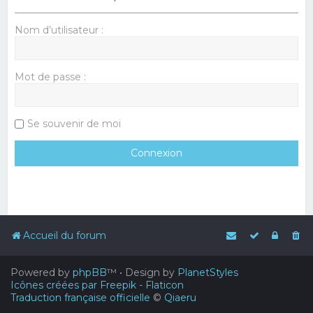
Nom d’utilisateur :
Mot de passe :
Se souvenir de moi
Accueil du forum
Powered by
phpBB
™
• Design by
PlanetStyles
Icônes créées par Freepik - Flaticon
Traduction française officielle
©
Qiaeru