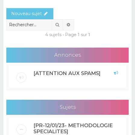
e
Nouveau sujet
r
c
Rechercher
Recherche avancée
h
4 sujets • Page
1
sur
1
e
r
Annonces
[ATTENTION AUX SPAMS]
Sujets
[PR-12/01/23- METHODOLOGIE
SPECIALITES]