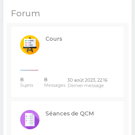
e
Forum
r
c
h
Cours
e
r
8
8
30 août 2023, 22:16
Sujets
Messages
Dernier message
Séances de QCM