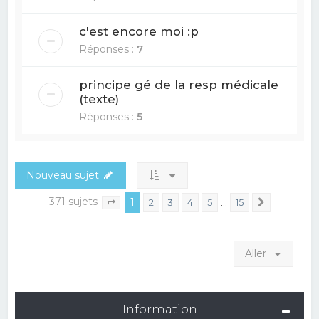
c'est encore moi :p
Réponses :
7
principe gé de la resp médicale
(texte)
Réponses :
5
Nouveau sujet
371 sujets
1
…
2
3
4
5
15
Suivant
Page
1
sur
15
Aller
Information