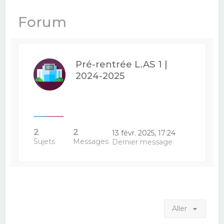
e
Forum
r
c
h
Pré-rentrée L.AS 1 |
e
2024-2025
r
2
2
13 févr. 2025, 17:24
Sujets
Messages
Dernier message
Aller