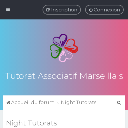
Inscription
Connexion
Tutorat Associatif Marseillais
R
Accueil du forum
Night Tutorats
e
c
Night Tutorats
h