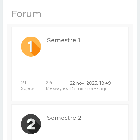
e
Forum
r
c
h
Semestre 1
e
r
21
24
22 nov. 2023, 18:49
Sujets
Messages
Dernier message
Semestre 2