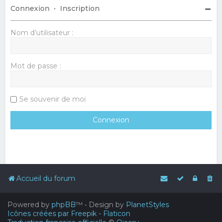
Connexion
•
Inscription
Nom d’utilisateur :
Mot de passe :
Se souvenir de moi
Accueil du forum
Powered by
phpBB
™
• Design by
PlanetStyles
Icônes créées par Freepik - Flaticon