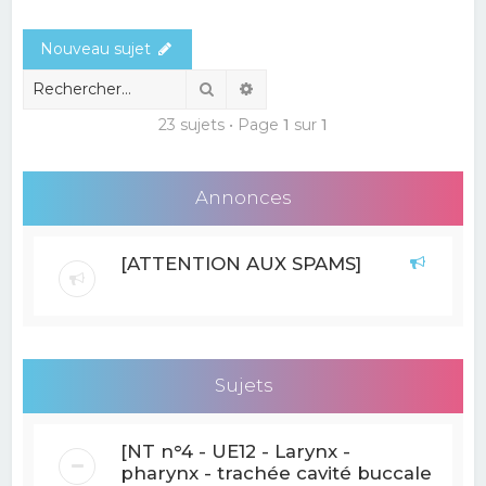
e
Nouveau sujet
r
c
Rechercher
Recherche avancée
h
23 sujets • Page
1
sur
1
e
r
Annonces
[ATTENTION AUX SPAMS]
Sujets
[NT n°4 - UE12 - Larynx -
pharynx - trachée cavité buccale