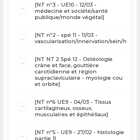
[NT nº3 - UE10 - 12/03 -
médecine et société/santé
publique/monde végétal]
[NT nº2 - spé 11 - 11/03 -
vascularisation/innervation/sein/histol
[NT NT 2 Spé 12 - Ostéologie
crâne et face, gouttière
carotidienne et région
supraclaviculaire - myologie cou
et orbite]
[NT n*6 UE9 - 04/03 - Tissus
cartilagineux, osseux,
musculaires et épithéliaux]
[NT nº5 - UE9 - 27/02 - histologie
partie 1]