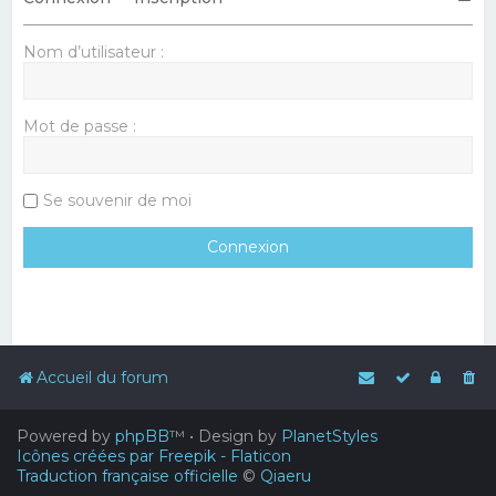
Nom d’utilisateur :
Mot de passe :
Se souvenir de moi
Accueil du forum
Powered by
phpBB
™
• Design by
PlanetStyles
Icônes créées par Freepik - Flaticon
Traduction française officielle
©
Qiaeru