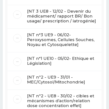
[NT 3 UE8 - 12/02 - Devenir du
médicament/ rapport BR/ Bon
usage/ prescription / iatrogénie]
[NT n*3 UE9 - 06/02-
Peroxysomes, Cellules Souches,
Noyau et Cytosquelette]
[NT n*1 UE10 - 05/02- Ethique et
Législation]
[NT nº2 - UE9 - 31/01 -
MEC/Cytosol/Mitochondrie]
[NT nº2 - UE8 - 30/02 - cibles et
mécanismes d’action/relation
dose concentration effet]