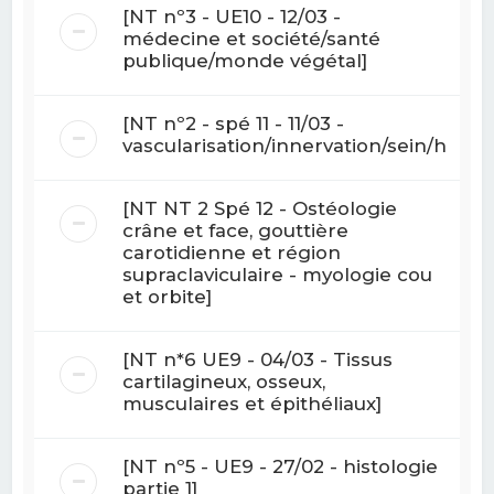
[NT nº3 - UE10 - 12/03 -
médecine et société/santé
publique/monde végétal]
[NT nº2 - spé 11 - 11/03 -
vascularisation/innervation/sein/histol
[NT NT 2 Spé 12 - Ostéologie
crâne et face, gouttière
carotidienne et région
supraclaviculaire - myologie cou
et orbite]
[NT n*6 UE9 - 04/03 - Tissus
cartilagineux, osseux,
musculaires et épithéliaux]
[NT nº5 - UE9 - 27/02 - histologie
partie 1]