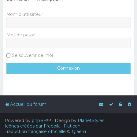
Nom d’utilisateur :
Mot de passe :
Se souvenir de moi
Accueil du forum
Powered by
phpBB
™
• Design by
PlanetStyles
Icônes créées par Freepik - Flaticon
Traduction française officielle
©
Qiaeru