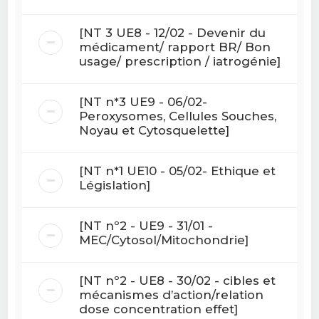
[NT 3 UE8 - 12/02 - Devenir du
médicament/ rapport BR/ Bon
usage/ prescription / iatrogénie]
[NT n*3 UE9 - 06/02-
Peroxysomes, Cellules Souches,
Noyau et Cytosquelette]
[NT n*1 UE10 - 05/02- Ethique et
Législation]
[NT nº2 - UE9 - 31/01 -
MEC/Cytosol/Mitochondrie]
[NT nº2 - UE8 - 30/02 - cibles et
mécanismes d’action/relation
dose concentration effet]