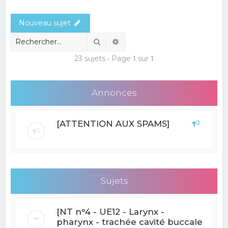
e
Nouveau sujet
r
c
Rechercher
Recherche avancée
h
23 sujets • Page
1
sur
1
e
r
Annonces
[ATTENTION AUX SPAMS]
Sujets
[NT n°4 - UE12 - Larynx -
pharynx - trachée cavité buccale