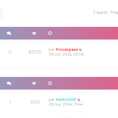
2 sujets • Pa
ercher
Recherche avancée
par
Procaspase
0
83705
09 oct. 2025, 00:05
par
MartinGRF
1
3936
29 nov. 2024, 11:44