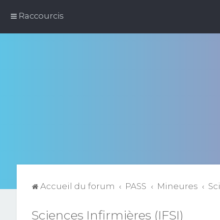
Raccourcis
Accueil du forum
PASS
Mineures
Sc
Sciences Infirmières (IFSI)