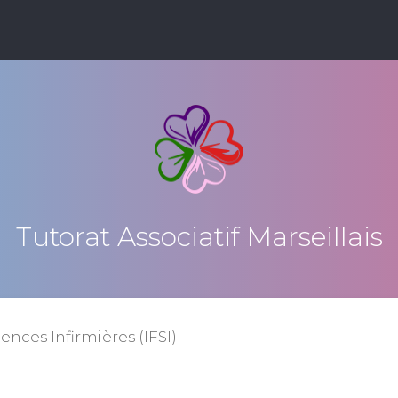
Tutorat Associatif Marseillais
iences Infirmières (IFSI)