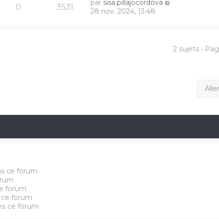
par
sisa.pillajocordova
0
3531
28 nov. 2024, 13:48
2 sujets • Pa
Alle
ns ce forum
orum
e forum
 ce forum
ans ce forum