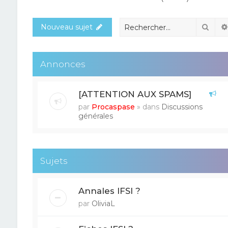
Rech
Nouveau sujet
Annonces
[ATTENTION AUX SPAMS]
par
Procaspase
» dans
Discussions
générales
Sujets
Annales IFSI ?
par
OliviaL