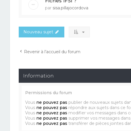
Fiches IFSI ?
par
sisa.pillajocordova
Nouveau sujet
Revenir à l’accueil du forum
Information
Permissions du forum
Vous
ne pouvez pas
publier de nouveaux sujets da
Vous
ne pouvez pas
répondre aux sujets dans ce f
Vous
ne pouvez pas
modifier vos messages dans c
Vous
ne pouvez pas
supprimer vos messages dans
Vous
ne pouvez pas
transférer de pièces jointes d