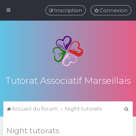
Inscription
Connexion
Tutorat Associatif Marseillais
R
Accueil du forum
Night tutorats
e
c
Night tutorats
h