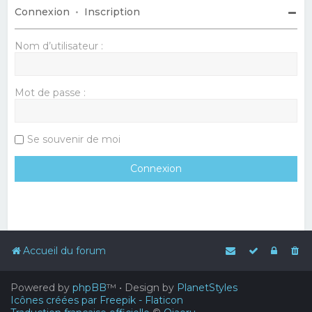
Connexion
•
Inscription
Nom d’utilisateur :
Mot de passe :
Se souvenir de moi
Accueil du forum
Powered by
phpBB
™
• Design by
PlanetStyles
Icônes créées par Freepik - Flaticon