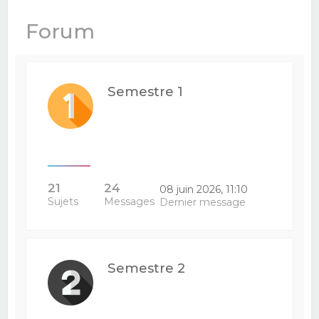
e
Forum
r
c
h
Semestre 1
e
r
21
24
08 juin 2026, 11:10
Sujets
Messages
Dernier message
Semestre 2