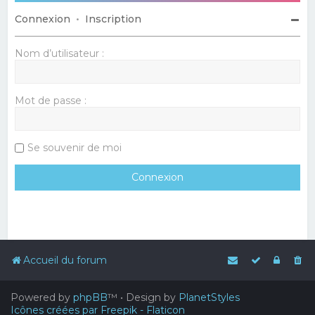
Connexion
•
Inscription
Nom d’utilisateur :
Mot de passe :
Se souvenir de moi
Accueil du forum
Powered by
phpBB
™
• Design by
PlanetStyles
Icônes créées par Freepik - Flaticon