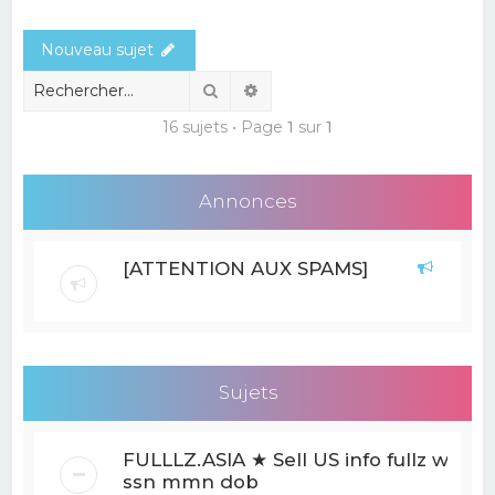
e
Nouveau sujet
r
c
Rechercher
Recherche avancée
h
16 sujets • Page
1
sur
1
e
r
Annonces
[ATTENTION AUX SPAMS]
Sujets
FULLLZ.ASIA ★ Sell US info fullz with
ssn mmn dob