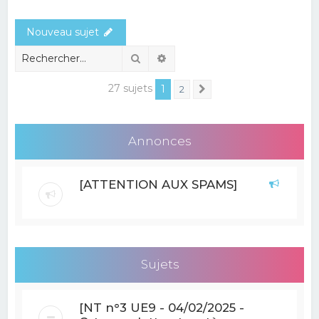
e
Nouveau sujet
r
c
Rechercher
Recherche avancée
h
27 sujets
1
2
Suivant
e
r
Annonces
[ATTENTION AUX SPAMS]
Sujets
[NT n°3 UE9 - 04/02/2025 -