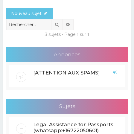
e
Nouveau sujet
r
c
Rechercher
Recherche avancée
h
3 sujets • Page
1
sur
1
e
r
Annonces
[ATTENTION AUX SPAMS]
Sujets
Legal Assistance for Passports
(whatsapp:+16722050601)