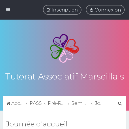
Inscription
Connexion
Tutorat Associatif Marseillais
R
Accueil du forum
PASS
Pré-Rentrée 2025-2026
Semestre 1
Journée d'accueil
e
c
Journée d'accueil
h