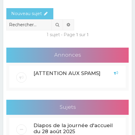
e
Nouveau sujet
r
c
Rechercher
Recherche avancée
h
1 sujet • Page
1
sur
1
e
r
Annonces
[ATTENTION AUX SPAMS]
Sujets
Diapos de la journée d'accueil
du 28 août 2025