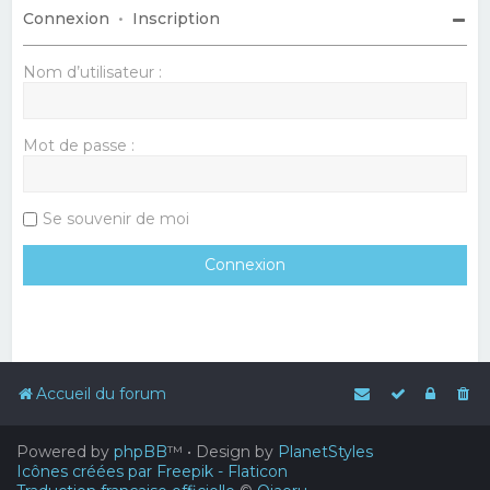
Connexion
•
Inscription
Nom d’utilisateur :
Mot de passe :
Se souvenir de moi
Accueil du forum
Powered by
phpBB
™
• Design by
PlanetStyles
Icônes créées par Freepik - Flaticon