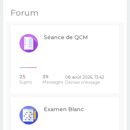
e
Forum
r
c
h
Séance de QCM
e
r
25
39
08 août 2026, 13:42
Sujets
Messages
Dernier message
Examen Blanc