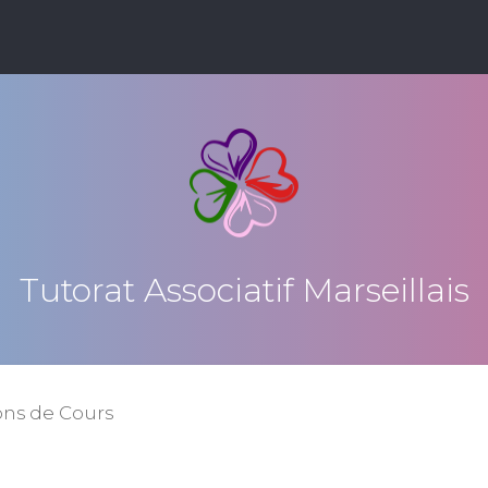
Tutorat Associatif Marseillais
ons de Cours