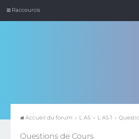
Raccourcis
Accueil du forum
L.AS
L.AS 1
Questi
Questions de Cours