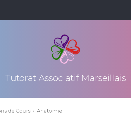
Tutorat Associatif Marseillais
ons de Cours
Anatomie