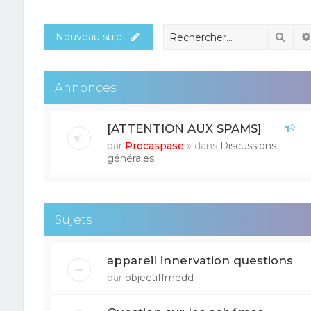
Rech
Nouveau sujet
Annonces
[ATTENTION AUX SPAMS]
par
Procaspase
» dans
Discussions
générales
Sujets
appareil innervation questions
par
objectiffmedd