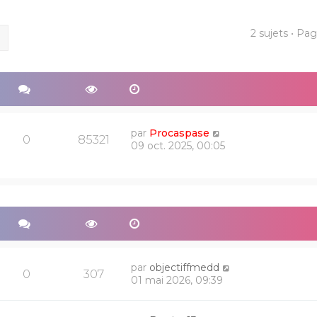
2 sujets • Pa
ercher
Recherche avancée
par
Procaspase
0
85321
09 oct. 2025, 00:05
par
objectiffmedd
0
307
01 mai 2026, 09:39