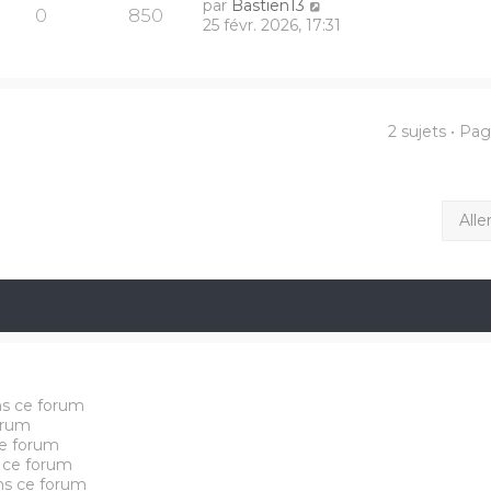
par
Bastien13
0
850
25 févr. 2026, 17:31
2 sujets • Pa
Alle
ns ce forum
orum
e forum
 ce forum
ans ce forum