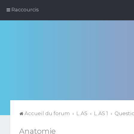
Raccourcis
Accueil du forum
L.AS
L.AS 1
Questi
Anatomie