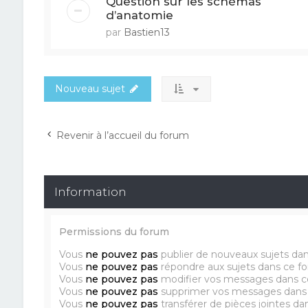
Question sur les schémas
d’anatomie
par
Bastien13
Nouveau sujet
Revenir à l’accueil du forum
Information
Permissions du forum
Vous
ne pouvez pas
publier de nouveaux sujets da
Vous
ne pouvez pas
répondre aux sujets dans ce f
Vous
ne pouvez pas
modifier vos messages dans c
Vous
ne pouvez pas
supprimer vos messages dans
Vous
ne pouvez pas
transférer de pièces jointes d