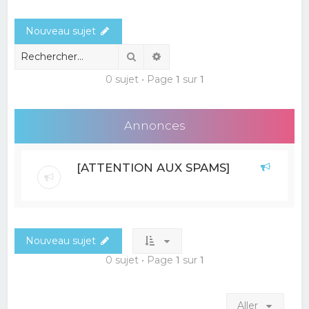
e
Nouveau sujet
r
c
Rechercher
Recherche avancée
h
0 sujet • Page
1
sur
1
e
r
Annonces
[ATTENTION AUX SPAMS]
Nouveau sujet
0 sujet • Page
1
sur
1
Aller