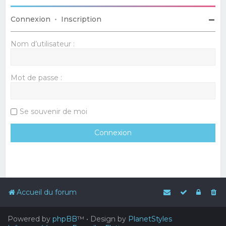
Connexion
•
Inscription
Nom d’utilisateur :
Mot de passe :
Se souvenir de moi
Accueil du forum
Powered by
phpBB
™
• Design by
PlanetStyles