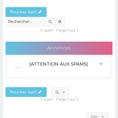
e
Nouveau sujet
r
c
Rechercher
Recherche avancée
h
0 sujet • Page
1
sur
1
e
r
Annonces
[ATTENTION AUX SPAMS]
Nouveau sujet
0 sujet • Page
1
sur
1
Aller