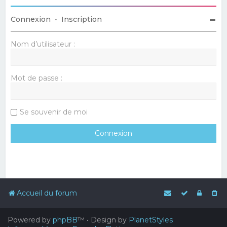
Connexion
•
Inscription
Nom d’utilisateur :
Mot de passe :
Se souvenir de moi
Accueil du forum
Powered by
phpBB
™
• Design by
PlanetStyles