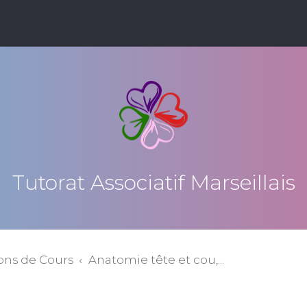
Tutorat Associatif Marseillais
ons de Cours
Anatomie tête et cou,...