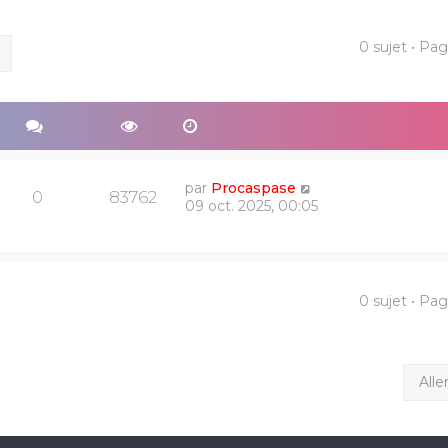
0 sujet • Pa
ercher
Recherche avancée
par
Procaspase
0
83762
09 oct. 2025, 00:05
0 sujet • Pa
Alle