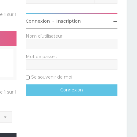
ge
1
sur
1
Connexion
•
Inscription
Nom d’utilisateur :
Mot de passe :
Se souvenir de moi
ge
1
sur
1
r