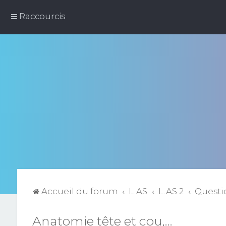
Raccourcis
Accueil du forum
L.AS
L.AS 2
Questi
Anatomie tête et cou,...