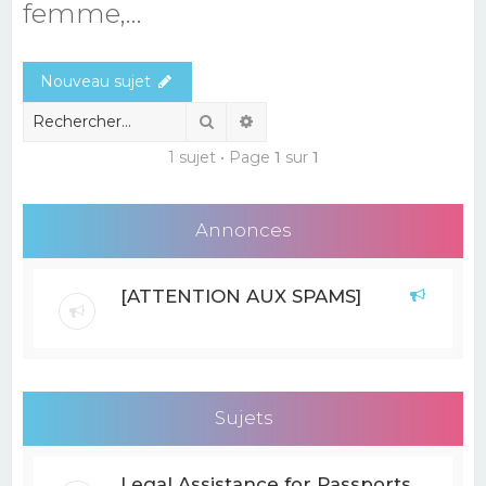
femme,...
e
r
Nouveau sujet
c
h
Rechercher
Recherche avancée
e
1 sujet • Page
1
sur
1
r
Annonces
[ATTENTION AUX SPAMS]
Sujets
Legal Assistance for Passports