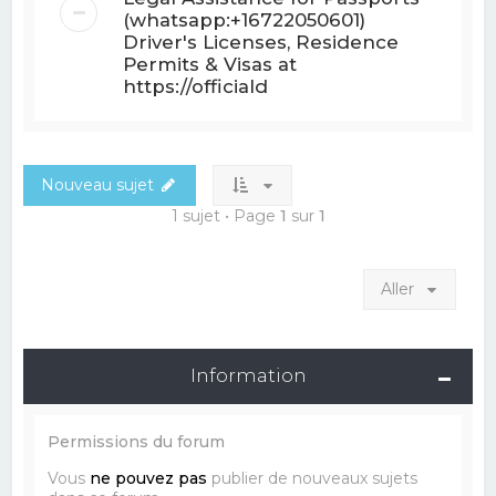
(whatsapp:+16722050601)
Driver's Licenses, Residence
Permits & Visas at
https://officiald
Nouveau sujet
1 sujet • Page
1
sur
1
Aller
Information
Permissions du forum
Vous
ne pouvez pas
publier de nouveaux sujets