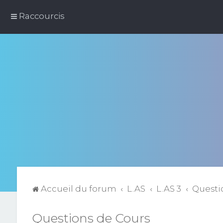
Raccourcis
Accueil du forum
L.AS
L.AS 3
Questi
Questions de Cours