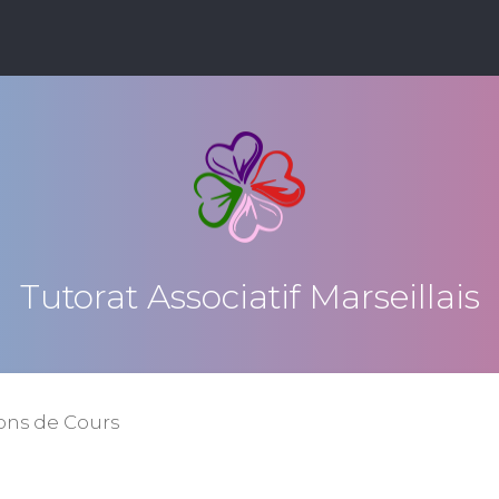
Tutorat Associatif Marseillais
ons de Cours