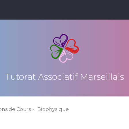
Tutorat Associatif Marseillais
ons de Cours
Biophysique