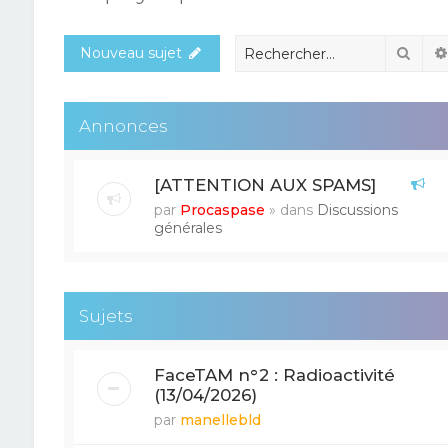
Rech
Nouveau sujet
Annonces
[ATTENTION AUX SPAMS]
par
Procaspase
» dans
Discussions
générales
Sujets
FaceTAM n°2 : Radioactivité
(13/04/2026)
par
manellebld