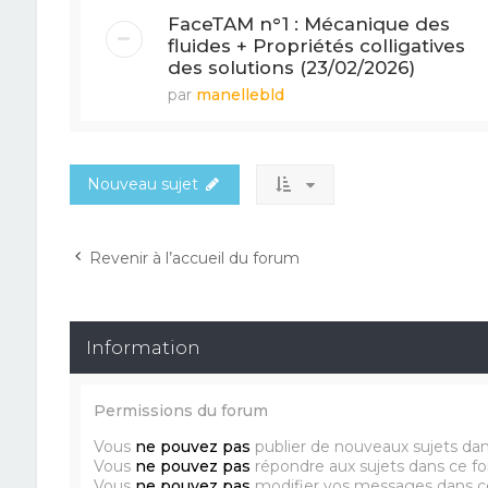
FaceTAM n°1 : Mécanique des
fluides + Propriétés colligatives
des solutions (23/02/2026)
par
manellebld
Nouveau sujet
Revenir à l’accueil du forum
Information
Permissions du forum
Vous
ne pouvez pas
publier de nouveaux sujets da
Vous
ne pouvez pas
répondre aux sujets dans ce f
Vous
ne pouvez pas
modifier vos messages dans c