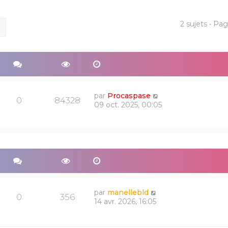
2 sujets • Pa
ercher
Recherche avancée
par
Procaspase
0
84328
09 oct. 2025, 00:05
par
manellebld
0
356
14 avr. 2026, 16:05