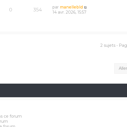
par
manellebld
0
354
14 avr. 2026, 15:57
2 sujets • Pa
Alle
ns ce forum
orum
e forum