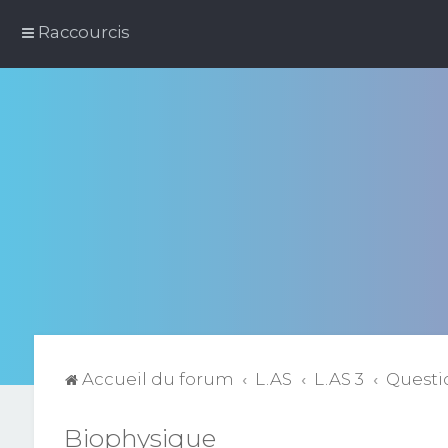
Raccourcis
Accueil du forum
L.AS
L.AS 3
Questi
Biophysique