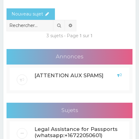
e
Nouveau sujet
r
c
Rechercher
Recherche avancée
h
3 sujets • Page
1
sur
1
e
r
Annonces
[ATTENTION AUX SPAMS]
Sujets
Legal Assistance for Passports
(whatsapp:+16722050601)