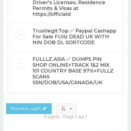
Driver's Licenses, Residence
Permits & Visas at
https://officiald
Trustlegit.Top ✅ Paypal Cashapp
For Sale FUllz DEAD UK WITH
NIN DOB DL SORTCODE
FULLLZ.ASIA ✅ DUMPS PIN
SHOP ONLINE+TRACK 1&2 MIX
101 COUNTRY BASE 97%+FULLZ
SCANS
SSN/DOB/USA/CANADA/UK
Nouveau sujet
3 sujets • Page
1
sur
1