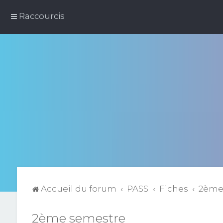
Raccourcis
Accueil du forum
PASS
Fiches
2ème
2ème semestre