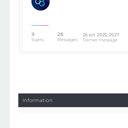
9
26
26 oct. 2025, 05:27
Sujets
Messages
Dernier message
Information