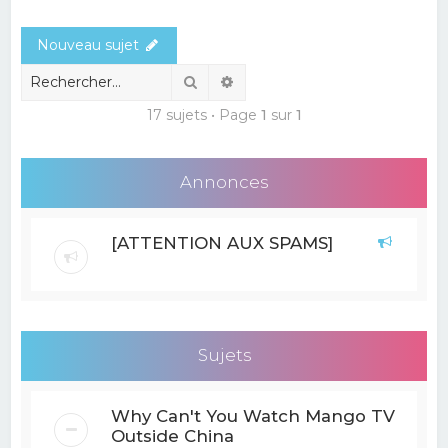
e
Nouveau sujet
r
c
Rechercher
Recherche avancée
h
17 sujets • Page
1
sur
1
e
r
Annonces
[ATTENTION AUX SPAMS]
Sujets
Why Can't You Watch Mango TV
Outside China