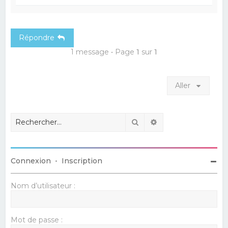
a
u
t
Répondre
1 message • Page
1
sur
1
Aller
Rechercher
Recherche avancé
Connexion
•
Inscription
Nom d’utilisateur :
Mot de passe :