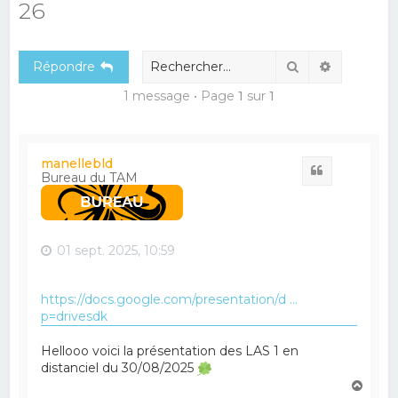
26
e
r
Rechercher
Recherch
Répondre
c
h
1 message • Page
1
sur
1
e
r
manellebld
Citation
Bureau du TAM
01 sept. 2025, 10:59
https://docs.google.com/presentation/d ...
p=drivesdk
Hellooo voici la présentation des LAS 1 en
distanciel du 30/08/2025
H