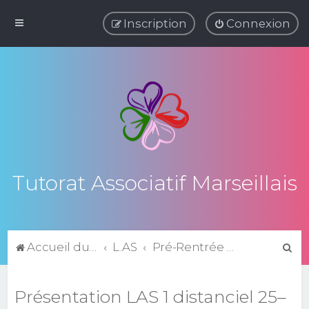
Inscription
Connexion
Tutorat Associatif Marseillais
R
Accueil du forum
L.AS
Pré-Rentrée 2025-2026
e
c
Présentation LAS 1 distanciel 25–
h