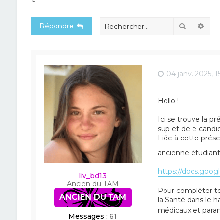
Recherch
Rec
Répondre
04 janv. 2025, 15
Hello !
Ici se trouve la p
sup et de e-candid
Liée à cette prése
ancienne étudiant
https://docs.google
liv_bd13
Ancien du TAM
Pour compléter to
la Santé dans le ha
médicaux et par
Messages :
61