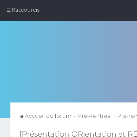
Raccourcis
Accueil du forum
Pré-Rentrée
Pré-re
[Présentation ORientation et R