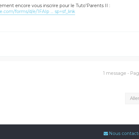
ment encore vous inscrire pour le Tuto'Parents II :
e.com/forms/d/e/1FAIp ... sp=sf_link
1 message • Pa
Alle
Nous contact