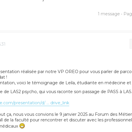
1 message • Pa
er
herche avancée
:31
résentation réalisée par notre VP OREO pour vous parler de parco
at !
ntation, voici le témoignage de Leïla, étudiante en médecine et
e de LAS2 psycho, qui vous raconte son passage de PASS à LAS
.com/presentation/d/ ... drive_link
ut ça, nous vous convions le 9 janvier 2025 au Forum des Métier
ll de la faculté pour rencontrer et discuter avec les professionnel
amédicaux