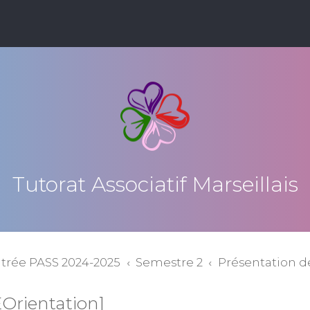
Tutorat Associatif Marseillais
ntrée PASS 2024-2025
Semestre 2
Présentation d
ÉOrientation]