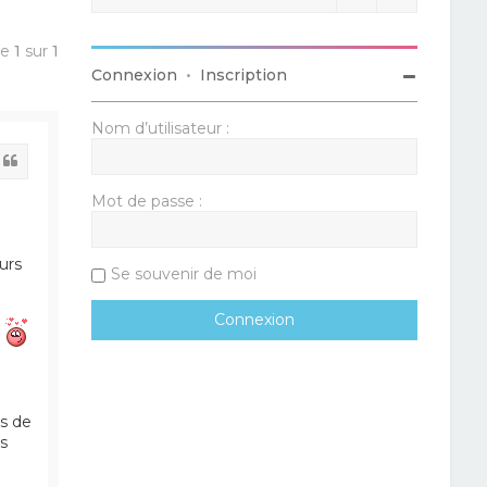
ge
1
sur
1
Connexion
•
Inscription
Nom d’utilisateur :
Citation
Mot de passe :
urs
Se souvenir de moi
.
s de
s