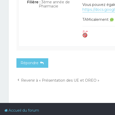
Filière :
3ème année de
Vous pouvez égale
Pharmacie
https://docs.googl
TAMicalement
Répondre
Revenir à « Présentation des UE et OREO »
Accueil du forum