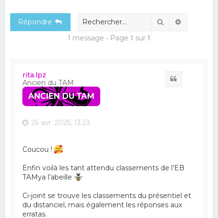
e
Rechercher
Recherch
Répondre
r
c
1 message • Page
1
sur
1
h
e
rita.lpz
r
Citation
Ancien du TAM
26 avr. 2025, 13:23
Coucou !
Enfin voilà les tant attendu classements de l’EB
TAMya l’abeille
Ci-joint se trouve les classements du présentiel et
du distanciel, mais également les réponses aux
erratas.