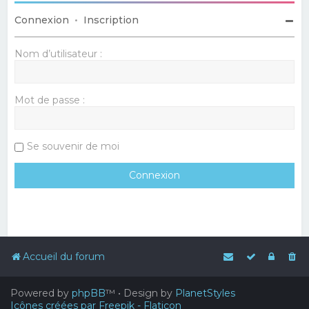
Connexion
•
Inscription
Nom d’utilisateur :
Mot de passe :
Se souvenir de moi
Accueil du forum
Powered by
phpBB
™
• Design by
PlanetStyles
Icônes créées par Freepik - Flaticon