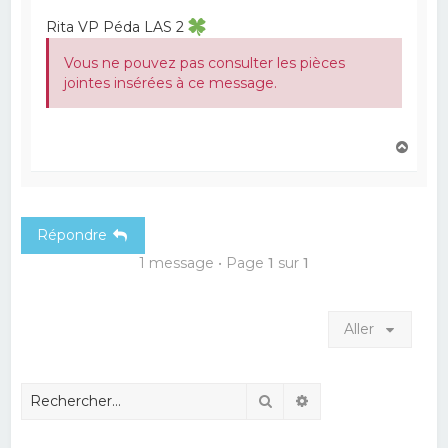
Rita VP Péda LAS 2
Vous ne pouvez pas consulter les pièces
jointes insérées à ce message.
H
a
u
t
Répondre
1 message • Page
1
sur
1
Aller
Rechercher
Recherche avancé